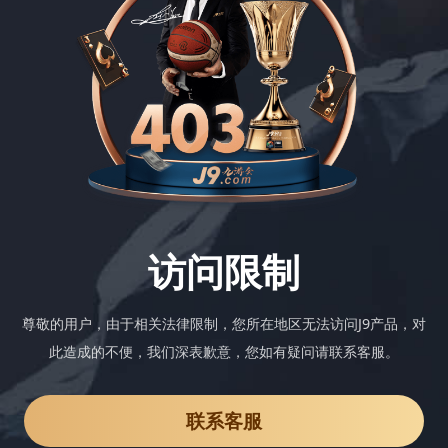
访问限制
尊敬的用户，由于相关法律限制，您所在地区无法访问J9产品，对
此造成的不便，我们深表歉意，您如有疑问请联系客服。
联系客服